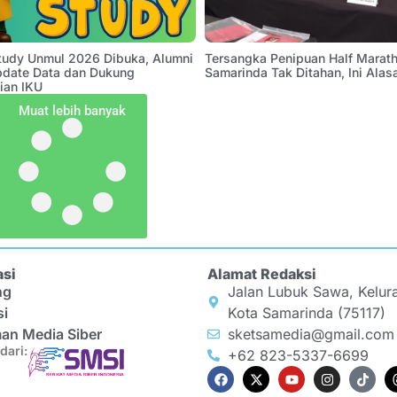
Study Unmul 2026 Dibuka, Alumni
Tersangka Penipuan Half Marath
pdate Data dan Dukung
Samarinda Tak Ditahan, Ini Alas
ian IKU
Muat lebih banyak
asi
Alamat Redaksi
ng
Jalan Lubuk Sawa, Kelur
si
Kota Samarinda (75117)
an Media Siber
sketsamedia@gmail.com
dari:
+62 823-5337-6699