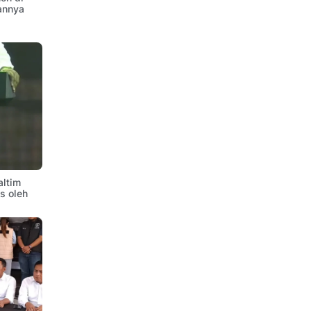
annya
altim
is oleh