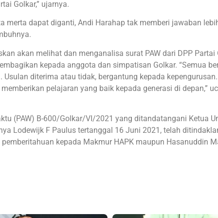
ai Golkar,” ujarnya.
merta dapat diganti, Andi Harahap tak memberi jawaban lebi
imbuhnya.
an akan melihat dan menganalisa surat PAW dari DPP Partai 
an membagikan kepada anggota dan simpatisan Golkar. “Semua be
 Usulan diterima atau tidak, bergantung kepada kepengurusan
memberikan pelajaran yang baik kepada generasi di depan,” u
 waktu (PAW) B-600/Golkar/VI/2021 yang ditandatangani Ketua
ya Lodewijk F Paulus tertanggal 16 Juni 2021, telah ditindaklan
rat pemberitahuan kepada Makmur HAPK maupun Hasanuddin M