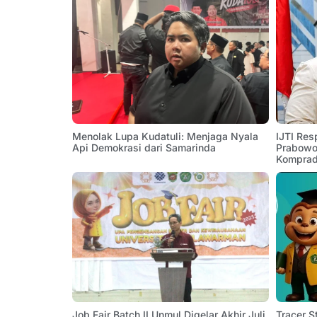
Menolak Lupa Kudatuli: Menjaga Nyala
IJTI Res
Api Demokrasi dari Samarinda
Prabowo:
Komprad
Job Fair Batch II Unmul Digelar Akhir Juli,
Tracer 