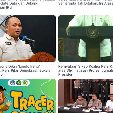
pdate Data dan Dukung
Samarinda Tak Ditahan, Ini Alas
ian IKU
pons Diksi ‘Londo Ireng’
Pernyataan Sikap Koalisi Pers K
 Pers Pilar Demokrasi, Bukan
atas Stigmatisasi Profesi Jurnal
or.
Presiden