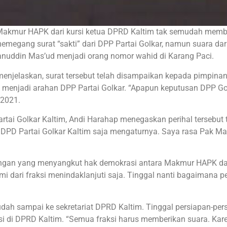
Makmur HAPK dari kursi ketua DPRD Kaltim tak semudah memb
emegang surat “sakti” dari DPP Partai Golkar, namun suara dari
anuddin Mas’ud menjadi orang nomor wahid di Karang Paci.
menjelaskan, surat tersebut telah disampaikan kepada pimpin
menjadi arahan DPP Partai Golkar. “Apapun keputusan DPP Gol
 2021.
rtai Golkar Kaltim, Andi Harahap menegaskan perihal tersebut 
DPD Partai Golkar Kaltim saja mengaturnya. Saya rasa Pak M
angan yang menyangkut hak demokrasi antara Makmur HAPK d
i dari fraksi menindaklanjuti saja. Tinggal nanti bagaimana p
sudah sampai ke sekretariat DPRD Kaltim. Tinggal persiapan-per
si di DPRD Kaltim. “Semua fraksi harus memberikan suara. Kare