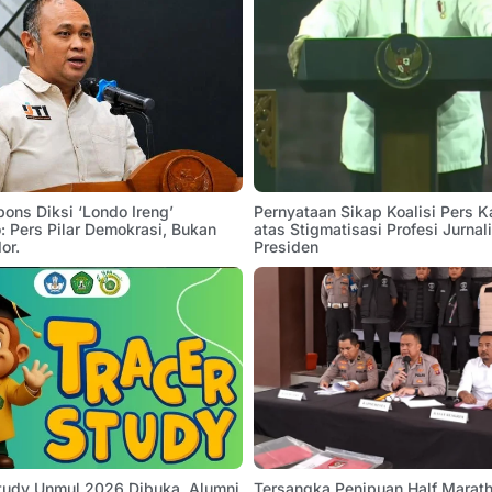
pons Diksi ‘Londo Ireng’
Pernyataan Sikap Koalisi Pers K
 Pers Pilar Demokrasi, Bukan
atas Stigmatisasi Profesi Jurnal
or.
Presiden
Study Unmul 2026 Dibuka, Alumni
Tersangka Penipuan Half Marath