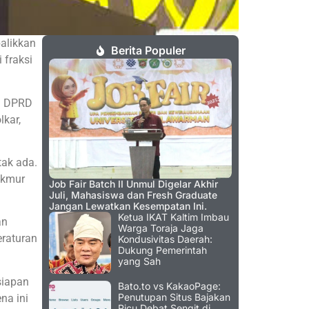
alikkan
Berita Populer
 fraksi
an DPRD
kar,
tak ada.
akmur
Job Fair Batch II Unmul Digelar Akhir
Juli, Mahasiswa dan Fresh Graduate
Jangan Lewatkan Kesempatan Ini.
Ketua IKAT Kaltim Imbau
an
Warga Toraja Jaga
eraturan
Kondusivitas Daerah:
Dukung Pemerintah
yang Sah
siapan
Bato.to vs KakaoPage:
Penutupan Situs Bajakan
na ini
Picu Debat Sengit di