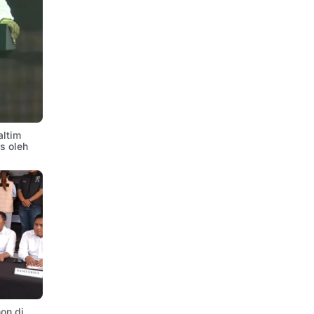
altim
is oleh
on di