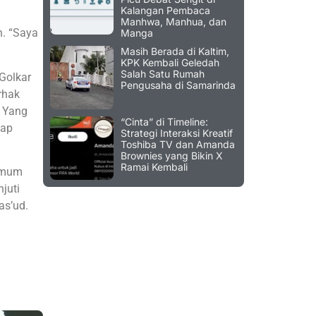
Kalangan Pembaca
Manhwa, Manhua, dan
h. “Saya
Manga
Masih Berada di Kaltim,
KPK Kembali Geledah
Salah Satu Rumah
Golkar
Pengusaha di Samarinda
rhak
. Yang
“Cinta” di Timeline:
cap
Strategi Interaksi Kreatif
Toshiba TV dan Amanda
Brownies yang Bikin X
Ramai Kembali
 Umum
juti
as’ud.