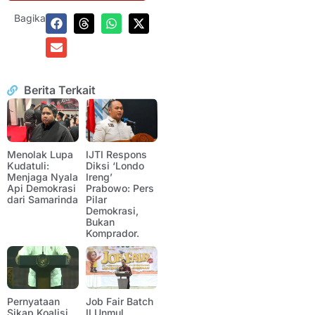
Bagikan:
Berita Terkait
Menolak Lupa
IJTI Respons
Kudatuli:
Diksi ‘Londo
Menjaga Nyala
Ireng’
Api Demokrasi
Prabowo: Pers
dari Samarinda
Pilar
Demokrasi,
Bukan
Komprador.
Pernyataan
Job Fair Batch
Sikap Koalisi
II Unmul