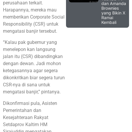
perusahaan terkait.
dan Amanda
Brownies
Harapannya, mereka mau
yang Bikin X
memberikan Corporate Social
Ramai
Kembali
Responsibility (CSR) untuk
mengatasi banjir tersebut.
“Kalau pak gubernur yang
menelepon kan langsung
jalan itu (CSR) dibandingkan
dengan dewan. Jadi mohon
ketegasannya agar segera
dikonkritkan biar segera turun
CSR-nya di sana untuk
mengatasi banjir,” pintanya.
Dikonfirmasi pula, Asisten
Pemerintahan dan
Kesejahteraan Rakyat
Setdaprov Kaltim HM
Sirajuddin mengatakan