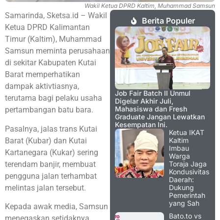
Wakil Ketua DPRD Kaltim, Muhammad Samsun
Samarinda, Sketsa.id – Wakil
Berita Populer
Ketua DPRD Kalimantan
Timur (Kaltim), Muhammad
Samsun meminta perusahaan
di sekitar Kabupaten Kutai
Barat memperhatikan
dampak aktivtiasnya,
Job Fair Batch II Unmul
terutama bagi pelaku usaha
Digelar Akhir Juli,
Mahasiswa dan Fresh
pertambangan batu bara.
Graduate Jangan Lewatkan
Kesempatan Ini.
Pasalnya, jalas trans Kutai
Ketua IKAT
Barat (Kubar) dan Kutai
Kaltim
Imbau
Kartanegara (Kukar) sering
Warga
terendam banjir, membuat
Toraja Jaga
Kondusivitas
pengguna jalan terhambat
Daerah:
melintas jalan tersebut.
Dukung
Pemerintah
yang Sah
Kepada awak media, Samsun
Bato.to vs
menegaskan setidaknya