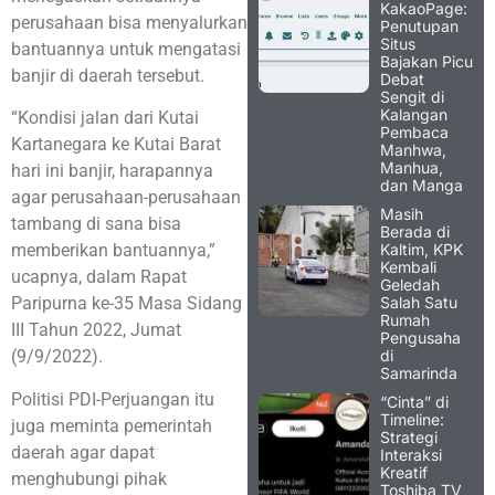
KakaoPage:
perusahaan bisa menyalurkan
Penutupan
Situs
bantuannya untuk mengatasi
Bajakan Picu
banjir di daerah tersebut.
Debat
Sengit di
Kalangan
“Kondisi jalan dari Kutai
Pembaca
Kartanegara ke Kutai Barat
Manhwa,
Manhua,
hari ini banjir, harapannya
dan Manga
agar perusahaan-perusahaan
Masih
tambang di sana bisa
Berada di
Kaltim, KPK
memberikan bantuannya,”
Kembali
ucapnya, dalam Rapat
Geledah
Salah Satu
Paripurna ke-35 Masa Sidang
Rumah
III Tahun 2022, Jumat
Pengusaha
di
(9/9/2022).
Samarinda
Politisi PDI-Perjuangan itu
“Cinta” di
Timeline:
juga meminta pemerintah
Strategi
daerah agar dapat
Interaksi
Kreatif
menghubungi pihak
Toshiba TV