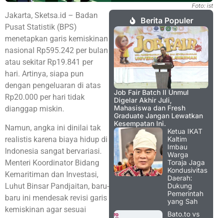
Foto: ist
Jakarta, Sketsa.id – Badan
Berita Populer
Pusat Statistik (BPS)
menetapkan garis kemiskinan
nasional Rp595.242 per bulan
atau sekitar Rp19.841 per
hari. Artinya, siapa pun
dengan pengeluaran di atas
Job Fair Batch II Unmul
Rp20.000 per hari tidak
Digelar Akhir Juli,
Mahasiswa dan Fresh
dianggap miskin.
Graduate Jangan Lewatkan
Kesempatan Ini.
Namun, angka ini dinilai tak
Ketua IKAT
realistis karena biaya hidup di
Kaltim
Imbau
Indonesia sangat bervariasi.
Warga
Menteri Koordinator Bidang
Toraja Jaga
Kondusivitas
Kemaritiman dan Investasi,
Daerah:
Luhut Binsar Pandjaitan, baru-
Dukung
Pemerintah
baru ini mendesak revisi garis
yang Sah
kemiskinan agar sesuai
Bato.to vs