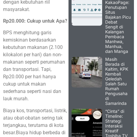
dengan kebutuhan riil
KakaoPage:
Penutupan
masyarakat.
Situs
Bajakan Picu
Rp20.000: Cukup untuk Apa?
Debat
Sengit di
Kalangan
BPS menghitung garis
Pembaca
kemiskinan berdasarkan
Manhwa,
Manhua,
kebutuhan makanan (2.100
dan Manga
kilokalori per hari) dan non-
Masih
makanan seperti perumahan
Berada di
Kaltim, KPK
dan transportasi. Tapi,
Kembali
Rp20.000 per hari hanya
Geledah
Salah Satu
cukup untuk makan
Rumah
sederhana seperti nasi dan
Pengusaha
di
lauk murah.
Samarinda
Biaya kos, transportasi, listrik,
“Cinta” di
Timeline:
atau obat-obatan sering tak
Strategi
terjangkau, terutama di kota
Interaksi
Kreatif
besar.Biaya hidup berbeda di
Toshiba TV