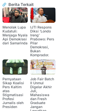
Berita Terkait
Menolak Lupa
IJTI Respons
Kudatuli:
Diksi ‘Londo
Menjaga Nyala
Ireng’
Api Demokrasi
Prabowo: Pers
dari Samarinda
Pilar
Demokrasi,
Bukan
Komprador.
Pernyataan
Job Fair Batch
Sikap Koalisi
II Unmul
Pers Kaltim
Digelar Akhir
atas
Juli,
Stigmatisasi
Mahasiswa
Profesi
dan Fresh
Jurnalis oleh
Graduate
Presiden
Jangan
Lewatkan