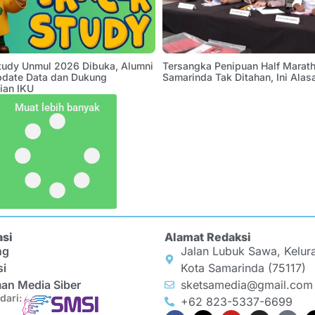
Study Unmul 2026 Dibuka, Alumni
Tersangka Penipuan Half Marath
pdate Data dan Dukung
Samarinda Tak Ditahan, Ini Alas
ian IKU
Muat lebih banyak
asi
Alamat Redaksi
ng
Jalan Lubuk Sawa, Kelur
si
Kota Samarinda (75117)
an Media Siber
sketsamedia@gmail.com
dari:
+62 823-5337-6699