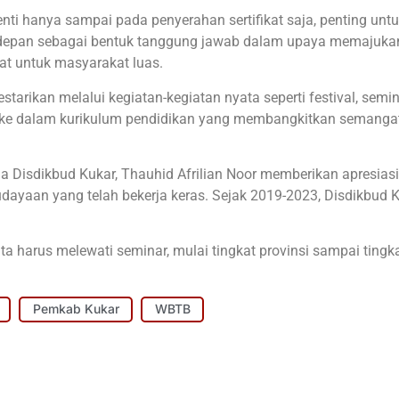
enti hanya sampai pada penyerahan sertifikat saja, penting unt
 depan sebagai bentuk tanggung jawab dalam upaya memajuka
t untuk masyarakat luas.
tarikan melalui kegiatan-kegiatan nyata seperti festival, semin
 ke dalam kurikulum pendidikan yang membangkitkan semanga
ala Disdikbud Kukar, Thauhid Afrilian Noor memberikan apresias
udayaan yang telah bekerja keras. Sejak 2019-2023, Disdikbud 
ita harus melewati seminar, mulai tingkat provinsi sampai tingka
Pemkab Kukar
WBTB