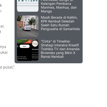
Kalangan Pembaca
uk
Manhwa, Manhua, dan
n
Manga
Masih Berada di Kaltim,
KPK Kembali Geledah
Salah Satu Rumah
ar,
Pengusaha di Samarinda
t
“Cinta” di Timeline:
Strategi Interaksi Kreatif
inya
Toshiba TV dan Amanda
Kukar
Brownies yang Bikin X
Ramai Kembali
t pusat,”