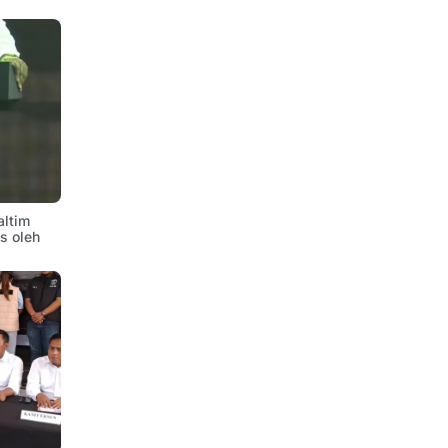
altim
is oleh