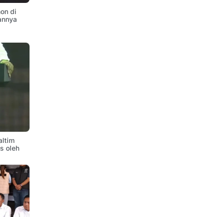
on di
annya
altim
is oleh