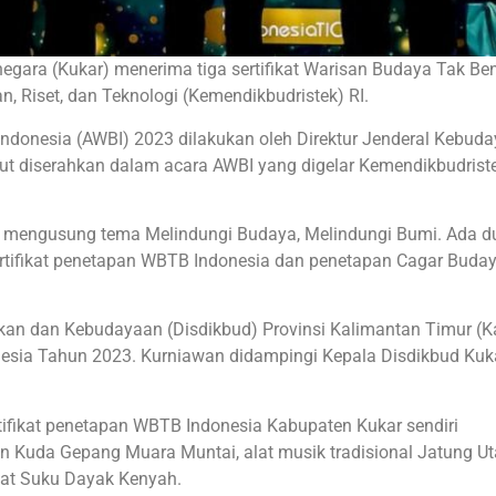
egara (Kukar) menerima tiga sertifikat Warisan Budaya Tak Be
, Riset, dan Teknologi (Kemendikbudristek) RI.
 Indonesia (AWBI) 2023 dilakukan oleh Direktur Jenderal Kebud
sebut diserahkan dalam acara AWBI yang digelar Kemendikbudriste
gan mengusung tema Melindungi Budaya, Melindungi Bumi. Ada d
ertifikat penetapan WBTB Indonesia dan penetapan Cagar Buda
dikan dan Kebudayaan (Disdikbud) Provinsi Kalimantan Timur (K
esia Tahun 2023. Kurniawan didampingi Kepala Disdikbud Kuk
tifikat penetapan WBTB Indonesia Kabupaten Kukar sendiri
n Kuda Gepang Muara Muntai, alat musik tradisional Jatung U
at Suku Dayak Kenyah.