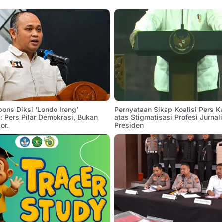
pons Diksi ‘Londo Ireng’
Pernyataan Sikap Koalisi Pers K
 Pers Pilar Demokrasi, Bukan
atas Stigmatisasi Profesi Jurnal
or.
Presiden