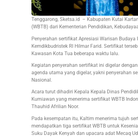
Tenggarong, Sketsa.id – Kabupaten Kutai Kartan
(WBTB) dari Kementerian Pendidikan, Kebudayaan
Penyerahan sertifikat Apresiasi Warisan Budaya
Kemdikbudristek RI Hilmar Farid. Sertifikat ter
Kawasan Kota Tua beberapa waktu lalu.
Kegiatan penyerahan sertifikat ini digelar den
agenda utama yang digelar, yakni penyerahan s
Nasional.
Acara turut dihadiri Kepala Kepala Dinas Pendi
Kurniawan yang menerima sertifikat WBTB Indon
Thauhid Afrilian Noor.
Pada kesempatan itu, Kaltim menerima tujuh ser
mendapatkan tiga sertifikat WBTB untuk Kesenia
Suku Dayak Kenyah dan upacara adat Mecaq Ud