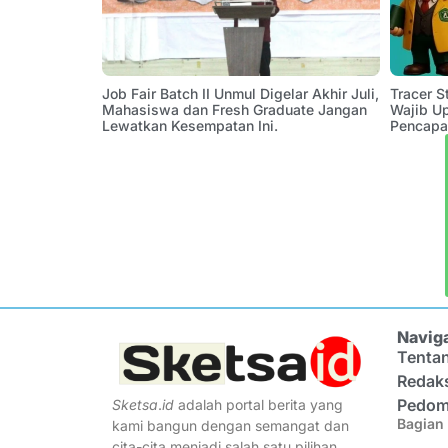
Job Fair Batch II Unmul Digelar Akhir Juli,
Tracer 
Mahasiswa dan Fresh Graduate Jangan
Wajib U
Lewatkan Kesempatan Ini.
Pencapa
Navig
Tenta
Redak
Pedom
Sketsa
.
id
adalah portal berita yang
Bagian 
kami bangun dengan semangat dan
cita-cita menjadi salah satu pilihan