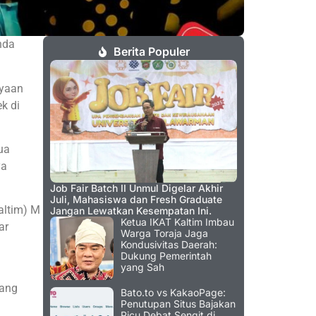
nda
Berita Populer
ayaan
k di
ua
ya
Job Fair Batch II Unmul Digelar Akhir
Juli, Mahasiswa dan Fresh Graduate
altim) M
Jangan Lewatkan Kesempatan Ini.
Ketua IKAT Kaltim Imbau
ar
Warga Toraja Jaga
Kondusivitas Daerah:
Dukung Pemerintah
yang Sah
tang
Bato.to vs KakaoPage:
Penutupan Situs Bajakan
Picu Debat Sengit di