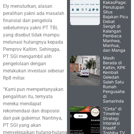
KakaoPage:
Ely menuturkan, alasan
Penutupan
Situs
peralihan yakni ada masalah
Bajakan Picu
finansial dari pengelola
Debat
Sengit di
sebelumnya yakni PT TBI,
Kalangan
yang disebut tidak mampu
Pembaca
Manhwa,
melunasi hutangnya kepada
Manhua,
Pemprov Kaltim. Sehingga,
dan Manga
PT SGI mengambil alih
Masih
Berada di
pengelolaan dengan
Kaltim, KPK
melakukan investasi sebesar
Kembali
Geledah
Rp8 miliar.
Salah Satu
Rumah
“Kami pun mempertanyakan
Pengusaha
di
pengalihan itu, ternyata
Samarinda
mereka mendapat
“Cinta” di
rekomendasi dan disposisi
Timeline:
dari pak gubernur. Nantinya,
Strategi
Interaksi
PT SGI yang akan
Kreatif
menyelesaikan hutang-hutang
Toshiba TV