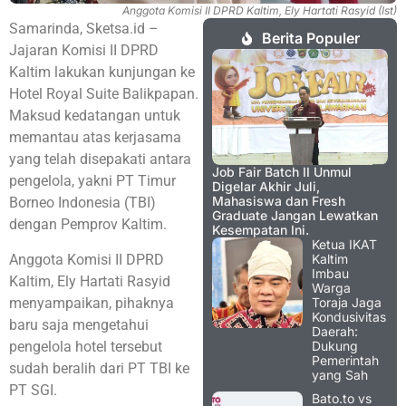
Anggota Komisi II DPRD Kaltim, Ely Hartati Rasyid (Ist)
Samarinda, Sketsa.id –
Berita Populer
Jajaran Komisi II DPRD
Kaltim lakukan kunjungan ke
Hotel Royal Suite Balikpapan.
Maksud kedatangan untuk
memantau atas kerjasama
yang telah disepakati antara
Job Fair Batch II Unmul
pengelola, yakni PT Timur
Digelar Akhir Juli,
Mahasiswa dan Fresh
Borneo Indonesia (TBI)
Graduate Jangan Lewatkan
dengan Pemprov Kaltim.
Kesempatan Ini.
Ketua IKAT
Anggota Komisi II DPRD
Kaltim
Imbau
Kaltim, Ely Hartati Rasyid
Warga
menyampaikan, pihaknya
Toraja Jaga
Kondusivitas
baru saja mengetahui
Daerah:
pengelola hotel tersebut
Dukung
Pemerintah
sudah beralih dari PT TBI ke
yang Sah
PT SGI.
Bato.to vs