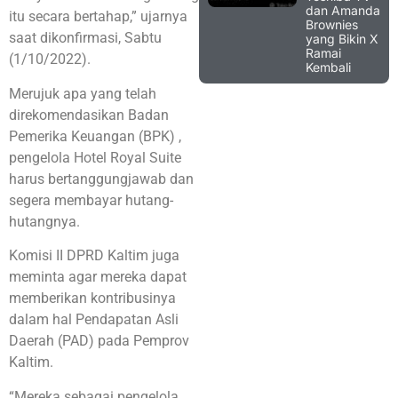
dan Amanda
itu secara bertahap,” ujarnya
Brownies
saat dikonfirmasi, Sabtu
yang Bikin X
Ramai
(1/10/2022).
Kembali
Merujuk apa yang telah
direkomendasikan Badan
Pemerika Keuangan (BPK) ,
pengelola Hotel Royal Suite
harus bertanggungjawab dan
segera membayar hutang-
hutangnya.
Komisi II DPRD Kaltim juga
meminta agar mereka dapat
memberikan kontribusinya
dalam hal Pendapatan Asli
Daerah (PAD) pada Pemprov
Kaltim.
“Mereka sebagai pengelola