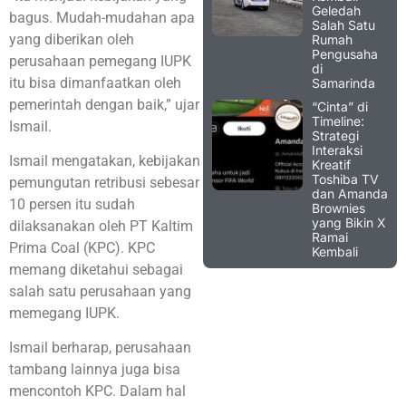
Geledah
bagus. Mudah-mudahan apa
Salah Satu
yang diberikan oleh
Rumah
Pengusaha
perusahaan pemegang IUPK
di
itu bisa dimanfaatkan oleh
Samarinda
pemerintah dengan baik,” ujar
“Cinta” di
Timeline:
Ismail.
Strategi
Interaksi
Ismail mengatakan, kebijakan
Kreatif
Toshiba TV
pemungutan retribusi sebesar
dan Amanda
10 persen itu sudah
Brownies
yang Bikin X
dilaksanakan oleh PT Kaltim
Ramai
Prima Coal (KPC). KPC
Kembali
memang diketahui sebagai
salah satu perusahaan yang
memegang IUPK.
Ismail berharap, perusahaan
tambang lainnya juga bisa
mencontoh KPC. Dalam hal