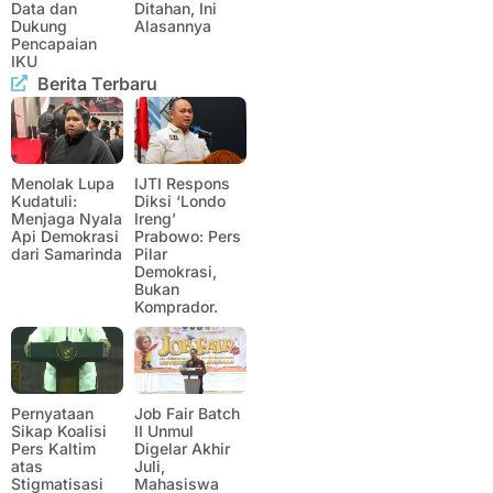
Data dan
Ditahan, Ini
Dukung
Alasannya
Pencapaian
IKU
Berita Terbaru
Menolak Lupa
IJTI Respons
Kudatuli:
Diksi ‘Londo
Menjaga Nyala
Ireng’
Api Demokrasi
Prabowo: Pers
dari Samarinda
Pilar
Demokrasi,
Bukan
Komprador.
Pernyataan
Job Fair Batch
Sikap Koalisi
II Unmul
Pers Kaltim
Digelar Akhir
atas
Juli,
Stigmatisasi
Mahasiswa