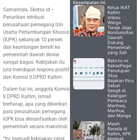
Kesempatan Ini.
Ketua IKAT
Samarinda, Sketsa.id –
Kaltim
Penarikan retribusi
Imbau
Warga
perusahaan pemegang Izin
Toraja Jaga
Usaha Pertambangan Khusus
Kondusivitas
Daerah:
(IUPK) sebanyak 10 persen
Dukung
dari keuntungan bersih ke
Pemerintah
yang Sah
pemerintah daerah dinilai
Bato.to vs
sangat bagus. Kebijakan itu
KakaoPage:
juta mendapat respons positif
Penutupan
Situs
dari Komisi II DPRD Kaltim.
Bajakan Picu
Debat
Dalam hal ini, anggota Komisi
Sengit di
Kalangan
II DPRD Kaltim, Ismail
Pembaca
berharap, apa yang diberikan
Manhwa,
Manhua,
para perusahaan pemegang
dan Manga
IUPK bisa dimanfaatkan oleh
Masih
pemerintah secara maksimal.
Berada di
Kaltim, KPK
“Itu menjadi kebijakan yang
Kembali