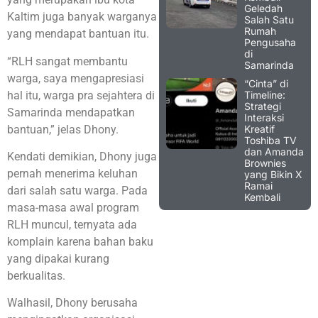
Geledah
Kaltim juga banyak warganya
Salah Satu
Rumah
yang mendapat bantuan itu.
Pengusaha
di
“RLH sangat membantu
Samarinda
warga, saya mengapresiasi
“Cinta” di
hal itu, warga pra sejahtera di
Timeline:
Strategi
Samarinda mendapatkan
Interaksi
bantuan,” jelas Dhony.
Kreatif
Toshiba TV
dan Amanda
Kendati demikian, Dhony juga
Brownies
pernah menerima keluhan
yang Bikin X
Ramai
dari salah satu warga. Pada
Kembali
masa-masa awal program
RLH muncul, ternyata ada
komplain karena bahan baku
yang dipakai kurang
berkualitas.
Walhasil, Dhony berusaha