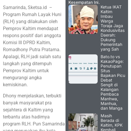
Kesempatan Ini.
Ketua IKAT
Samarinda, Sketsa.id –
Kaltim
Program Rumah Layak Huni
Imbau
Warga
(RLH) yang dilakukan oleh
Toraja Jaga
Pemprov Kaltim mendapat
Kondusivitas
Daerah:
respons positif dari anggota
Dukung
Komisi III DPRD Kaltim,
Pemerintah
yang Sah
Romadhony Putra Pratama.
Apalagi, RLH jadi salah satu
Bato.to vs
KakaoPage:
langkah yang ditempuh
Penutupan
Pemprov Kaltim untuk
Situs
Bajakan Picu
mengurangi angka
Debat
kemiskinan.
Sengit di
Kalangan
Pembaca
Dhony menjelaskan, terbukti
Manhwa,
banyak masyarakat pra
Manhua,
dan Manga
sejahtera di Kaltim yang
Masih
terbantu atas hadirnya
Berada di
program RLH. Pun Samarinda
Kaltim, KPK
Kembali
yang merupakan ibu kota