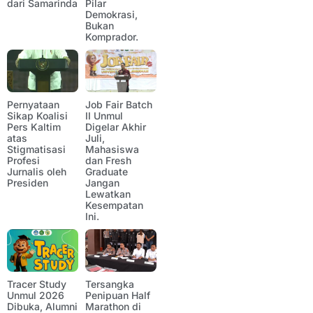
dari Samarinda
Pilar
Demokrasi,
Bukan
Komprador.
Pernyataan
Job Fair Batch
Sikap Koalisi
II Unmul
Pers Kaltim
Digelar Akhir
atas
Juli,
Stigmatisasi
Mahasiswa
Profesi
dan Fresh
Jurnalis oleh
Graduate
Presiden
Jangan
Lewatkan
Kesempatan
Ini.
Tracer Study
Tersangka
Unmul 2026
Penipuan Half
Dibuka, Alumni
Marathon di