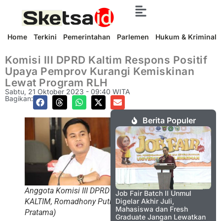
Home
Terkini
Pemerintahan
Parlemen
Hukum & Kriminal
Komisi III DPRD Kaltim Respons Positif
Upaya Pemprov Kurangi Kemiskinan
Lewat Program RLH
Sabtu, 21 Oktober 2023 - 09:40 WITA
Bagikan:
Berita Populer
Anggota Komisi III DPRD
Job Fair Batch II Unmul
Digelar Akhir Juli,
KALTIM, Romadhony Putra
Mahasiswa dan Fresh
Pratama)
Graduate Jangan Lewatkan