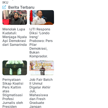
IKU
Berita Terbaru
Menolak Lupa
IJTI Respons
Kudatuli:
Diksi ‘Londo
Menjaga Nyala
Ireng’
Api Demokrasi
Prabowo: Pers
dari Samarinda
Pilar
Demokrasi,
Bukan
Komprador.
Pernyataan
Job Fair Batch
Sikap Koalisi
II Unmul
Pers Kaltim
Digelar Akhir
atas
Juli,
Stigmatisasi
Mahasiswa
Profesi
dan Fresh
Jurnalis oleh
Graduate
Presiden
Jangan