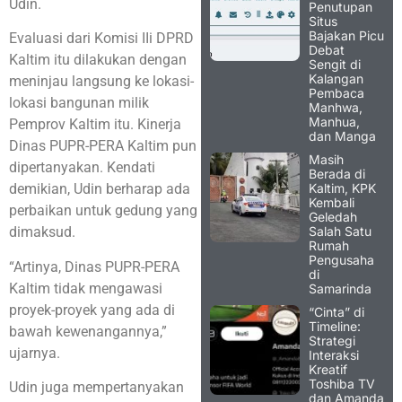
Udin.
Penutupan
Situs
Bajakan Picu
Evaluasi dari Komisi IIi DPRD
Debat
Kaltim itu dilakukan dengan
Sengit di
Kalangan
meninjau langsung ke lokasi-
Pembaca
lokasi bangunan milik
Manhwa,
Manhua,
Pemprov Kaltim itu. Kinerja
dan Manga
Dinas PUPR-PERA Kaltim pun
Masih
dipertanyakan. Kendati
Berada di
Kaltim, KPK
demikian, Udin berharap ada
Kembali
perbaikan untuk gedung yang
Geledah
Salah Satu
dimaksud.
Rumah
Pengusaha
“Artinya, Dinas PUPR-PERA
di
Kaltim tidak mengawasi
Samarinda
proyek-proyek yang ada di
“Cinta” di
Timeline:
bawah kewenangannya,”
Strategi
ujarnya.
Interaksi
Kreatif
Toshiba TV
Udin juga mempertanyakan
dan Amanda