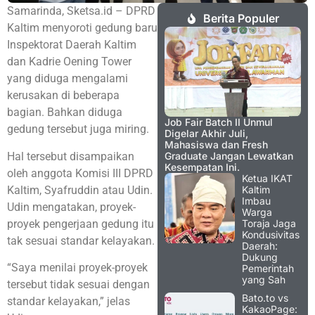
Samarinda, Sketsa.id – DPRD
Berita Populer
Kaltim menyoroti gedung baru
Inspektorat Daerah Kaltim
dan Kadrie Oening Tower
yang diduga mengalami
kerusakan di beberapa
bagian. Bahkan diduga
Job Fair Batch II Unmul
gedung tersebut juga miring.
Digelar Akhir Juli,
Mahasiswa dan Fresh
Hal tersebut disampaikan
Graduate Jangan Lewatkan
Kesempatan Ini.
oleh anggota Komisi III DPRD
Ketua IKAT
Kaltim, Syafruddin atau Udin.
Kaltim
Imbau
Udin mengatakan, proyek-
Warga
proyek pengerjaan gedung itu
Toraja Jaga
Kondusivitas
tak sesuai standar kelayakan.
Daerah:
Dukung
“Saya menilai proyek-proyek
Pemerintah
yang Sah
tersebut tidak sesuai dengan
Bato.to vs
standar kelayakan,” jelas
KakaoPage: