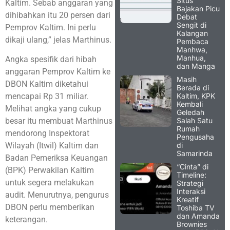
Situs
Kaltim. Sebab anggaran yang
Bajakan Picu
dihibahkan itu 20 persen dari
Debat
Sengit di
Pemprov Kaltim. Ini perlu
Kalangan
dikaji ulang,” jelas Marthinus.
Pembaca
Manhwa,
Manhua,
Angka spesifik dari hibah
dan Manga
anggaran Pemprov Kaltim ke
Masih
DBON Kaltim diketahui
Berada di
Kaltim, KPK
mencapai Rp 31 miliar.
Kembali
Melihat angka yang cukup
Geledah
Salah Satu
besar itu membuat Marthinus
Rumah
mendorong Inspektorat
Pengusaha
di
Wilayah (Itwil) Kaltim dan
Samarinda
Badan Pemeriksa Keuangan
“Cinta” di
(BPK) Perwakilan Kaltim
Timeline:
untuk segera melakukan
Strategi
Interaksi
audit. Menurutnya, pengurus
Kreatif
DBON perlu memberikan
Toshiba TV
dan Amanda
keterangan.
Brownies