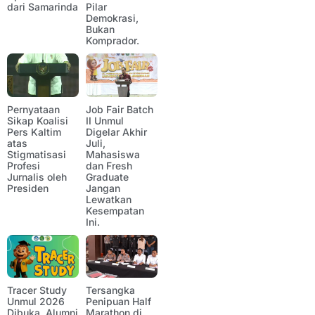
dari Samarinda
Pilar
Demokrasi,
Bukan
Komprador.
Pernyataan
Job Fair Batch
Sikap Koalisi
II Unmul
Pers Kaltim
Digelar Akhir
atas
Juli,
Stigmatisasi
Mahasiswa
Profesi
dan Fresh
Jurnalis oleh
Graduate
Presiden
Jangan
Lewatkan
Kesempatan
Ini.
Tracer Study
Tersangka
Unmul 2026
Penipuan Half
Dibuka, Alumni
Marathon di