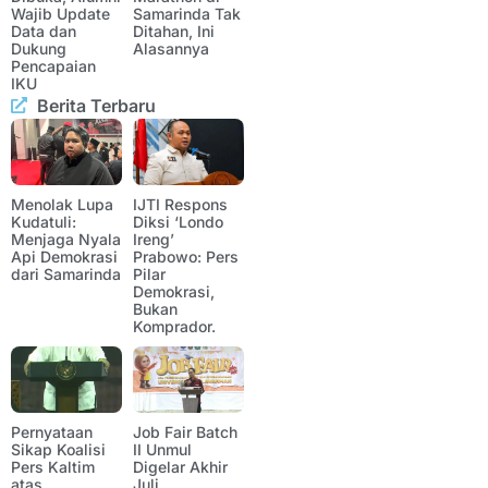
Wajib Update
Samarinda Tak
Data dan
Ditahan, Ini
Dukung
Alasannya
Pencapaian
IKU
Berita Terbaru
Menolak Lupa
IJTI Respons
Kudatuli:
Diksi ‘Londo
Menjaga Nyala
Ireng’
Api Demokrasi
Prabowo: Pers
dari Samarinda
Pilar
Demokrasi,
Bukan
Komprador.
Pernyataan
Job Fair Batch
Sikap Koalisi
II Unmul
Pers Kaltim
Digelar Akhir
atas
Juli,