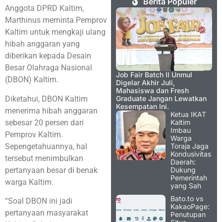
Berita Populer
Anggota DPRD Kaltim,
Marthinus meminta Pemprov
Kaltim untuk mengkaji ulang
hibah anggaran yang
diberikan kepada Desain
Besar Olahraga Nasional
Job Fair Batch II Unmul
(DBON) Kaltim.
Digelar Akhir Juli,
Mahasiswa dan Fresh
Diketahui, DBON Kaltim
Graduate Jangan Lewatkan
Kesempatan Ini.
menerima hibah anggaran
Ketua IKAT
sebesar 20 persen dari
Kaltim
Imbau
Pemprov Kaltim.
Warga
Sepengetahuannya, hal
Toraja Jaga
Kondusivitas
tersebut menimbulkan
Daerah:
pertanyaan besar di benak
Dukung
Pemerintah
warga Kaltim.
yang Sah
Bato.to vs
“Soal DBON ini jadi
KakaoPage:
pertanyaan masyarakat
Penutupan