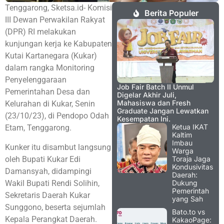
Tenggarong, Sketsa.id- Komisi
Berita Populer
III Dewan Perwakilan Rakyat
(DPR) RI melakukan
kunjungan kerja ke Kabupaten
Kutai Kartanegara (Kukar)
dalam rangka Monitoring
Penyelenggaraan
Job Fair Batch II Unmul
Pemerintahan Desa dan
Digelar Akhir Juli,
Mahasiswa dan Fresh
Kelurahan di Kukar, Senin
Graduate Jangan Lewatkan
(23/10/23), di Pendopo Odah
Kesempatan Ini.
Ketua IKAT
Etam, Tenggarong.
Kaltim
Imbau
Kunker itu disambut langsung
Warga
oleh Bupati Kukar Edi
Toraja Jaga
Kondusivitas
Damansyah, didampingi
Daerah:
Wakil Bupati Rendi Solihin,
Dukung
Pemerintah
Sekretaris Daerah Kukar
yang Sah
Sunggono, beserta sejumlah
Bato.to vs
Kepala Perangkat Daerah.
KakaoPage: