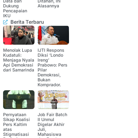
Data dan
Ditahan, Ini
Dukung
Alasannya
Pencapaian
IKU
Berita Terbaru
Menolak Lupa
IJTI Respons
Kudatuli:
Diksi ‘Londo
Menjaga Nyala
Ireng’
Api Demokrasi
Prabowo: Pers
dari Samarinda
Pilar
Demokrasi,
Bukan
Komprador.
Pernyataan
Job Fair Batch
Sikap Koalisi
II Unmul
Pers Kaltim
Digelar Akhir
atas
Juli,
Stigmatisasi
Mahasiswa