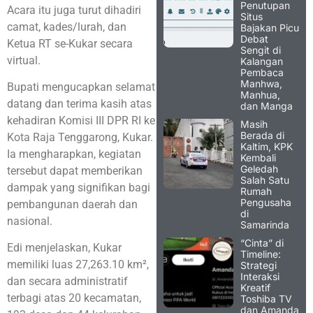
Penutupan
Acara itu juga turut dihadiri
Situs
camat, kades/lurah, dan
Bajakan Picu
Debat
Ketua RT se-Kukar secara
Sengit di
virtual.
Kalangan
Pembaca
Manhwa,
Bupati mengucapkan selamat
Manhua,
datang dan terima kasih atas
dan Manga
kehadiran Komisi III DPR RI ke
Masih
Berada di
Kota Raja Tenggarong, Kukar.
Kaltim, KPK
Ia mengharapkan, kegiatan
Kembali
Geledah
tersebut dapat memberikan
Salah Satu
dampak yang signifikan bagi
Rumah
Pengusaha
pembangunan daerah dan
di
nasional.
Samarinda
“Cinta” di
Edi menjelaskan, Kukar
Timeline:
memiliki luas 27,263.10 km²,
Strategi
Interaksi
dan secara administratif
Kreatif
terbagi atas 20 kecamatan,
Toshiba TV
dan Amanda