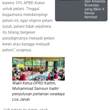
dan Amanda
karena 10% APBD Kukar
Brownies
untuk petani. Tinggal
yang Bikin X
Ramai
bagaimana mendampingi
Kembali
petani ini, agar stigma petani
lusuh, petani tidak sejahtera
itu hilang, bergeser
paradigmanya menjadi petani
keren atau bangga menjadi
petani,” ucapnya.
Wakil Ketua DPRD Kaltim,
Muhammad Samsun hadiri
penyulusan pertanian swadaya
Loa Janan
Jadi petani itu keren, anak