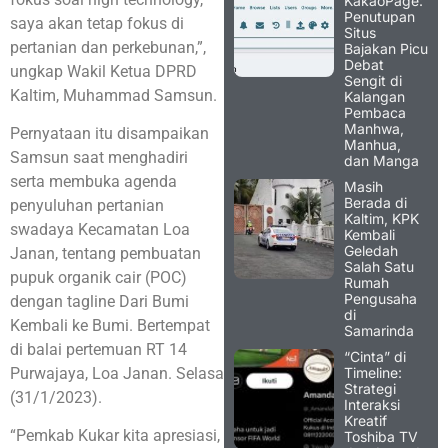
KakaoPage:
Penutupan
saya akan tetap fokus di
Situs
pertanian dan perkebunan,”,
Bajakan Picu
Debat
ungkap Wakil Ketua DPRD
Sengit di
Kaltim, Muhammad Samsun.
Kalangan
Pembaca
Manhwa,
Pernyataan itu disampaikan
Manhua,
Samsun saat menghadiri
dan Manga
serta membuka agenda
Masih
Berada di
penyuluhan pertanian
Kaltim, KPK
swadaya Kecamatan Loa
Kembali
Geledah
Janan, tentang pembuatan
Salah Satu
pupuk organik cair (POC)
Rumah
Pengusaha
dengan tagline Dari Bumi
di
Kembali ke Bumi. Bertempat
Samarinda
di balai pertemuan RT 14
“Cinta” di
Timeline:
Purwajaya, Loa Janan. Selasa
Strategi
(31/1/2023).
Interaksi
Kreatif
“Pemkab Kukar kita apresiasi,
Toshiba TV