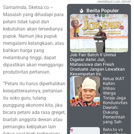
swadaya Loa Janan
Samarinda, Sketsa.co –
Berita Populer
Masalah yang dihadapi para
petani tidak luput dari
kebutuhan akan tersedianya
pupuk. Namun jika pupuk
mengalami kelangkaan, atau
bahkan harga yang
Job Fair Batch II Unmul
melambung tinggi, dapat
Digelar Akhir Juli,
Mahasiswa dan Fresh
dipastikan akan menggangu
Graduate Jangan Lewatkan
produtivitas pertanian.
Kesempatan Ini.
Ketua IKAT
“Petani itu harus diperhatikan
Kaltim
Imbau
kesejahteraannya, pertanian
Warga
itu soko guru, tulang
Toraja Jaga
Kondusivitas
punggung ekonomi kita, jika
Daerah:
bicara petani ada rasa greget,
Dukung
Pemerintah
biarlah anggota dewan atau
yang Sah
pemangku kebijakan lain
Bato.to vs
fokus soal high technology,