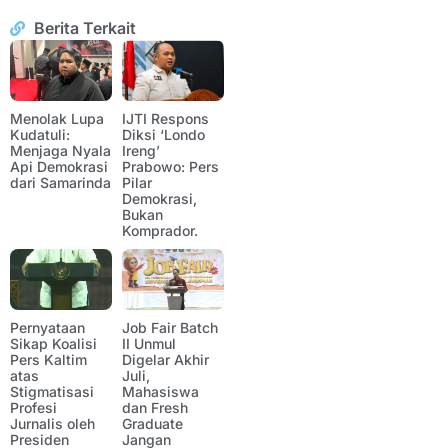
Berita Terkait
Menolak Lupa
IJTI Respons
Kudatuli:
Diksi ‘Londo
Menjaga Nyala
Ireng’
Api Demokrasi
Prabowo: Pers
dari Samarinda
Pilar
Demokrasi,
Bukan
Komprador.
Pernyataan
Job Fair Batch
Sikap Koalisi
II Unmul
Pers Kaltim
Digelar Akhir
atas
Juli,
Stigmatisasi
Mahasiswa
Profesi
dan Fresh
Jurnalis oleh
Graduate
Presiden
Jangan