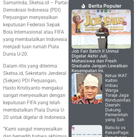
Samarinda, Sketsa.id – Partai
Berita Populer
Demokrasi Indonesia (PDI)
Perjuangan menyesalkan
keputusan Federasi Sepak
Bola Internasional atau FIFA
yang membatalkan Indonesia
menjadi tuan rumah Piala
Job Fair Batch II Unmul
Dunia U-20.
Digelar Akhir Juli,
Mahasiswa dan Fresh
Dalam rilis yang diterima
Graduate Jangan Lewatkan
Kesempatan Ini.
Sketsa.id, Sekretaris Jenderal
Ketua IKAT
(Sekjen) PDI Perjuangan,
Kaltim
Imbau
Hasto Kristiyanto mengakui
Warga
sangat menyesalkan dengan
Toraja Jaga
Kondusivitas
keputusan FIFA yang telah
Daerah:
membatalkan Piala Dunia U-
Dukung
Pemerintah
20 untuk digelar di Indonesia.
yang Sah
Bato.to vs
“Kami sangat menyesalkan
KakaoPage:
dan bersedih bahwa akhirnya