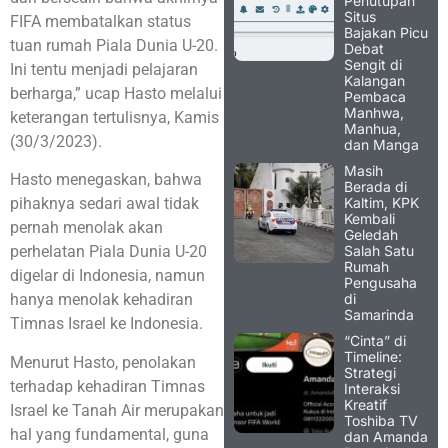
Penutupan
Situs
FIFA membatalkan status
Bajakan Picu
tuan rumah Piala Dunia U-20.
Debat
Sengit di
Ini tentu menjadi pelajaran
Kalangan
berharga,” ucap Hasto melalui
Pembaca
Manhwa,
keterangan tertulisnya, Kamis
Manhua,
(30/3/2023).
dan Manga
Masih
Hasto menegaskan, bahwa
Berada di
Kaltim, KPK
pihaknya sedari awal tidak
Kembali
pernah menolak akan
Geledah
Salah Satu
perhelatan Piala Dunia U-20
Rumah
digelar di Indonesia, namun
Pengusaha
di
hanya menolak kehadiran
Samarinda
Timnas Israel ke Indonesia.
“Cinta” di
Timeline:
Menurut Hasto, penolakan
Strategi
terhadap kehadiran Timnas
Interaksi
Kreatif
Israel ke Tanah Air merupakan
Toshiba TV
hal yang fundamental, guna
dan Amanda