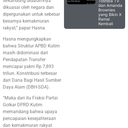
terkandung didalamnya
Toshiba TV
dan Amanda
dikuasai oleh negara dan
Brownies
dipergunakan untuk sebesar
yang Bikin X
Ramai
besarnya kemakmuran
Kembali
rakyat,” papar Hasna.
Hasna mengungkapkan
bahwa Struktur APBD Kutim
masih didominasi dari
Pendapatan Transfer
mencapai yakni Rp 7,893
triliun. Konstribusi terbesar
dari Dana Bagi Hasil Sumber
Daya Alam (DBH-SDA).
“Maka dari itu Fraksi Partai
Golkar DPRD Kutim
memandang bahwa upaya
pencapaian kesejahteraan
dan kemakmuran rakyat