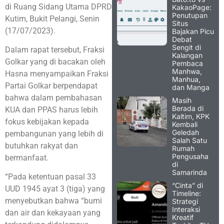
di Ruang Sidang Utama DPRD
KakaoPage:
Penutupan
Kutim, Bukit Pelangi, Senin
Situs
(17/07/2023).
Bajakan Picu
Debat
Sengit di
Dalam rapat tersebut, Fraksi
Kalangan
Golkar yang di bacakan oleh
Pembaca
Manhwa,
Hasna menyampaikan Fraksi
Manhua,
Partai Golkar berpendapat
dan Manga
bahwa dalam pembahasan
Masih
Berada di
KUA dan PPAS harus lebih
Kaltim, KPK
fokus kebijakan kepada
Kembali
Geledah
pembangunan yang lebih di
Salah Satu
butuhkan rakyat dan
Rumah
Pengusaha
bermanfaat.
di
Samarinda
“Pada ketentuan pasal 33
“Cinta” di
UUD 1945 ayat 3 (tiga) yang
Timeline:
menyebutkan bahwa “bumi
Strategi
Interaksi
dan air dan kekayaan yang
Kreatif