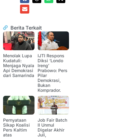
Berita Terkait
Menolak Lupa
IJTI Respons
Kudatuli:
Diksi ‘Londo
Menjaga Nyala
Ireng’
Api Demokrasi
Prabowo: Pers
dari Samarinda
Pilar
Demokrasi,
Bukan
Komprador.
Pernyataan
Job Fair Batch
Sikap Koalisi
II Unmul
Pers Kaltim
Digelar Akhir
atas
Juli,