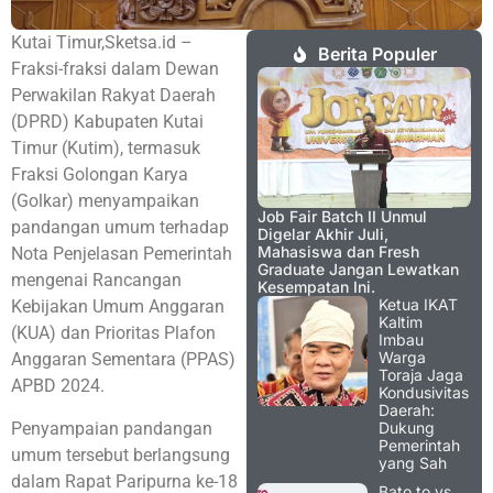
Kutai Timur,Sketsa.id –
Berita Populer
Fraksi-fraksi dalam Dewan
Perwakilan Rakyat Daerah
(DPRD) Kabupaten Kutai
Timur (Kutim), termasuk
Fraksi Golongan Karya
(Golkar) menyampaikan
Job Fair Batch II Unmul
pandangan umum terhadap
Digelar Akhir Juli,
Mahasiswa dan Fresh
Nota Penjelasan Pemerintah
Graduate Jangan Lewatkan
mengenai Rancangan
Kesempatan Ini.
Ketua IKAT
Kebijakan Umum Anggaran
Kaltim
(KUA) dan Prioritas Plafon
Imbau
Warga
Anggaran Sementara (PPAS)
Toraja Jaga
APBD 2024.
Kondusivitas
Daerah:
Penyampaian pandangan
Dukung
Pemerintah
umum tersebut berlangsung
yang Sah
dalam Rapat Paripurna ke-18
Bato.to vs