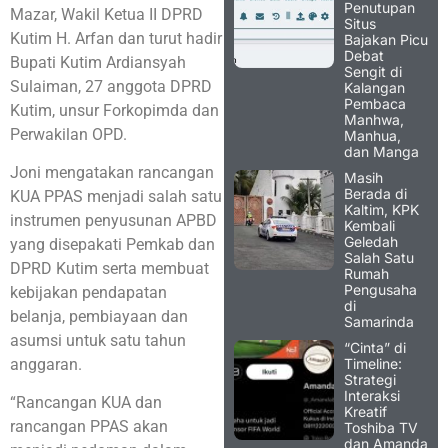
Penutupan
Mazar, Wakil Ketua II DPRD
Situs
Kutim H. Arfan dan turut hadir
Bajakan Picu
Debat
Bupati Kutim Ardiansyah
Sengit di
Sulaiman, 27 anggota DPRD
Kalangan
Pembaca
Kutim, unsur Forkopimda dan
Manhwa,
Perwakilan OPD.
Manhua,
dan Manga
Joni mengatakan rancangan
Masih
Berada di
KUA PPAS menjadi salah satu
Kaltim, KPK
instrumen penyusunan APBD
Kembali
Geledah
yang disepakati Pemkab dan
Salah Satu
DPRD Kutim serta membuat
Rumah
Pengusaha
kebijakan pendapatan
di
belanja, pembiayaan dan
Samarinda
asumsi untuk satu tahun
“Cinta” di
Timeline:
anggaran.
Strategi
Interaksi
“Rancangan KUA dan
Kreatif
rancangan PPAS akan
Toshiba TV
dan Amanda