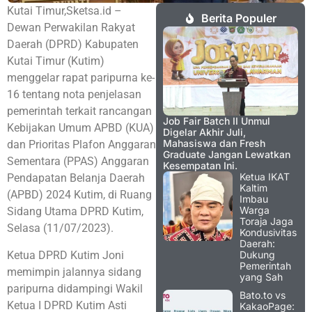
Kutai Timur,Sketsa.id –
Berita Populer
Dewan Perwakilan Rakyat
Daerah (DPRD) Kabupaten
Kutai Timur (Kutim)
menggelar rapat paripurna ke-
16 tentang nota penjelasan
pemerintah terkait rancangan
Job Fair Batch II Unmul
Kebijakan Umum APBD (KUA)
Digelar Akhir Juli,
Mahasiswa dan Fresh
dan Prioritas Plafon Anggaran
Graduate Jangan Lewatkan
Sementara (PPAS) Anggaran
Kesempatan Ini.
Ketua IKAT
Pendapatan Belanja Daerah
Kaltim
(APBD) 2024 Kutim, di Ruang
Imbau
Warga
Sidang Utama DPRD Kutim,
Toraja Jaga
Selasa (11/07/2023).
Kondusivitas
Daerah:
Ketua DPRD Kutim Joni
Dukung
Pemerintah
memimpin jalannya sidang
yang Sah
paripurna didampingi Wakil
Bato.to vs
Ketua I DPRD Kutim Asti
KakaoPage: