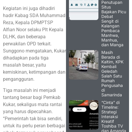
Penutupan
Situs
Kegiatan ini juga dihadiri
Bajakan Picu
hadir Kabag SDA Muhammad
Debat
Sengit di
Reza, Kepala DPMPTSP
Kalangan
Alfian Noor selaku Plt Kepala
Pembaca
Manhwa,
DLHK, dan beberapa
Manhua,
perwakilan OPD terkait.
dan Manga
Sunggono mengatakan, Kukar
Masih
Berada di
dihadapkan pada tiga
Kaltim, KPK
masalah besar, yaitu
Kembali
Geledah
kemiskinan, ketimpangan dan
Salah Satu
pengangguran.
Rumah
Pengusaha
di
Tiga masalah ini menjadi
Samarinda
tantang besar bagi Pemkab
“Cinta” di
Kukar, sekaligus mata rantai
Timeline:
yang harus dipecahkan.
Strategi
Interaksi
“Pemerintah tak bisa sendiri,
Kreatif
untuk itu perlu peran berbagai
Toshiba TV
dan Amanda