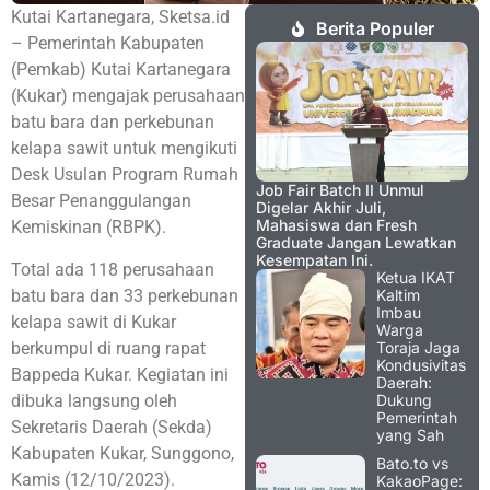
Kutai Kartanegara, Sketsa.id
Berita Populer
– Pemerintah Kabupaten
(Pemkab) Kutai Kartanegara
(Kukar) mengajak perusahaan
batu bara dan perkebunan
kelapa sawit untuk mengikuti
Desk Usulan Program Rumah
Job Fair Batch II Unmul
Besar Penanggulangan
Digelar Akhir Juli,
Mahasiswa dan Fresh
Kemiskinan (RBPK).
Graduate Jangan Lewatkan
Kesempatan Ini.
Total ada 118 perusahaan
Ketua IKAT
batu bara dan 33 perkebunan
Kaltim
Imbau
kelapa sawit di Kukar
Warga
berkumpul di ruang rapat
Toraja Jaga
Kondusivitas
Bappeda Kukar. Kegiatan ini
Daerah:
dibuka langsung oleh
Dukung
Pemerintah
Sekretaris Daerah (Sekda)
yang Sah
Kabupaten Kukar, Sunggono,
Bato.to vs
Kamis (12/10/2023).
KakaoPage: