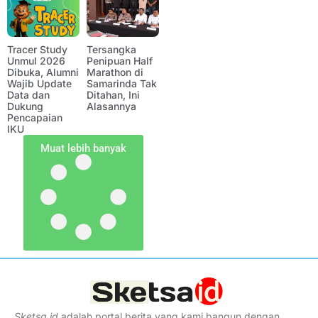
Tracer Study
Tersangka
Unmul 2026
Penipuan Half
Dibuka, Alumni
Marathon di
Wajib Update
Samarinda Tak
Data dan
Ditahan, Ini
Dukung
Alasannya
Pencapaian
IKU
Muat lebih banyak
Sketsa
.
id
adalah portal berita yang kami bangun dengan