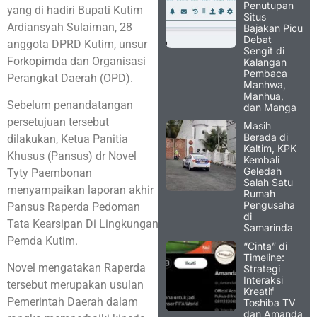
Penutupan
yang di hadiri Bupati Kutim
Situs
Ardiansyah Sulaiman, 28
Bajakan Picu
Debat
anggota DPRD Kutim, unsur
Sengit di
Forkopimda dan Organisasi
Kalangan
Pembaca
Perangkat Daerah (OPD).
Manhwa,
Manhua,
Sebelum penandatangan
dan Manga
persetujuan tersebut
Masih
Berada di
dilakukan, Ketua Panitia
Kaltim, KPK
Khusus (Pansus) dr Novel
Kembali
Geledah
Tyty Paembonan
Salah Satu
menyampaikan laporan akhir
Rumah
Pengusaha
Pansus Raperda Pedoman
di
Tata Kearsipan Di Lingkungan
Samarinda
Pemda Kutim.
“Cinta” di
Timeline:
Novel mengatakan Raperda
Strategi
Interaksi
tersebut merupakan usulan
Kreatif
Pemerintah Daerah dalam
Toshiba TV
dan Amanda