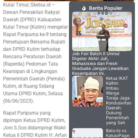
Kutai Timur, Sketsa.id –
Berita Populer
Dewan Perwakilan Rakyat
Daerah (DPRD) Kabupaten
Kutai Timur (Kutim) mengelar
Rapat Paripurna ke-9 tentang
Persetujuan Bersama Bupati
dan DPRD Kutim terhadap
Job Fair Batch II Unmul
Rencana Peraturan Daerah
Digelar Akhir Juli,
Mahasiswa dan Fresh
(Raperda) Pedoman Tata
Graduate Jangan Lewatkan
Kearsipan di Lingkungan
Kesempatan Ini.
Ketua IKAT
Pemerintah Daerah (Pemda)
Kaltim
Kutim, di Ruang Sidang
Imbau
Warga
Utama DPRD Kutim, Selasa
Toraja Jaga
(06/06/2023).
Kondusivitas
Daerah:
Rapat Paripurna yang
Dukung
Pemerintah
dipimpin Ketua DPRD Kutim,
yang Sah
Joni S.Sos didampingi Wakil
Bato.to vs
Ketua II DPRD Kutim H. Arfan
KakaoPage: