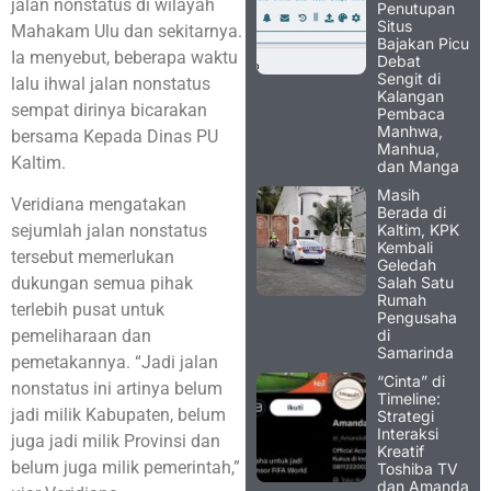
jalan nonstatus di wilayah
Penutupan
Situs
Mahakam Ulu dan sekitarnya.
Bajakan Picu
Ia menyebut, beberapa waktu
Debat
Sengit di
lalu ihwal jalan nonstatus
Kalangan
sempat dirinya bicarakan
Pembaca
Manhwa,
bersama Kepada Dinas PU
Manhua,
Kaltim.
dan Manga
Masih
Veridiana mengatakan
Berada di
Kaltim, KPK
sejumlah jalan nonstatus
Kembali
tersebut memerlukan
Geledah
Salah Satu
dukungan semua pihak
Rumah
terlebih pusat untuk
Pengusaha
di
pemeliharaan dan
Samarinda
pemetakannya. “Jadi jalan
“Cinta” di
nonstatus ini artinya belum
Timeline:
jadi milik Kabupaten, belum
Strategi
Interaksi
juga jadi milik Provinsi dan
Kreatif
belum juga milik pemerintah,”
Toshiba TV
dan Amanda