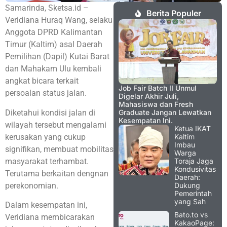
Samarinda, Sketsa.id –
Berita Populer
Veridiana Huraq Wang, selaku
Anggota DPRD Kalimantan
Timur (Kaltim) asal Daerah
Pemilihan (Dapil) Kutai Barat
dan Mahakam Ulu kembali
angkat bicara terkait
Job Fair Batch II Unmul
persoalan status jalan.
Digelar Akhir Juli,
Mahasiswa dan Fresh
Diketahui kondisi jalan di
Graduate Jangan Lewatkan
Kesempatan Ini.
wilayah tersebut mengalami
Ketua IKAT
kerusakan yang cukup
Kaltim
Imbau
signifikan, membuat mobilitas
Warga
masyarakat terhambat.
Toraja Jaga
Kondusivitas
Terutama berkaitan dengnan
Daerah:
perekonomian.
Dukung
Pemerintah
yang Sah
Dalam kesempatan ini,
Bato.to vs
Veridiana membicarakan
KakaoPage: