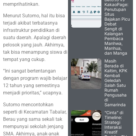
memprihatinkan.
KakaoPage:
Penutupan
Situs
Menurut Sutomo, hal itu bisa
Bajakan Picu
terjadi akibat terbatasnya
Debat
Sengit di
infrastruktur pendidikan di
Kalangan
suatu daerah. Apalagi daerah
Pembaca
Manhwa,
pelosok yang jauh. Akhirnya,
Manhua,
tak bisa menampung siswa di
dan Manga
tempat yang cukup.
Masih
Berada di
Kaltim, KPK
“Ini sangat bertentangan
Kembali
dengan program wajib belajar
Geledah
Salah Satu
12 tahun yang semestinya
Rumah
menjadi prioritas,” ucapnya.
Pengusaha
di
Sutomo mencontohkan
Samarinda
seperti di Kecamatan Tabalar,
“Cinta” di
Timeline:
Berau yang sama sekali tak
Strategi
mempunyai sekolah jenjang
Interaksi
Kreatif
SMA. Akhirnya, anak-anak