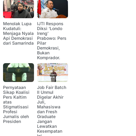
Menolak Lupa
IJTI Respons
Kudatuli:
Diksi ‘Londo
Menjaga Nyala
Ireng’
Api Demokrasi
Prabowo: Pers
dari Samarinda
Pilar
Demokrasi,
Bukan
Komprador.
Pernyataan
Job Fair Batch
Sikap Koalisi
II Unmul
Pers Kaltim
Digelar Akhir
atas
Juli,
Stigmatisasi
Mahasiswa
Profesi
dan Fresh
Jurnalis oleh
Graduate
Presiden
Jangan
Lewatkan
Kesempatan
Ini.