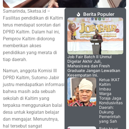
Samarinda, Sketsa.id –
Berita Populer
Fasilitas pendidikan di Kaltim
terus mendapat sorotan dari
DPRD Kaltim. Dalam hal ini,
Pemprov Kaltim didorong
memberikan akses
pendidikan yang merata di
Job Fair Batch II Unmul
tiap daerah.
Digelar Akhir Juli,
Mahasiswa dan Fresh
Namun, anggota Komisi III
Graduate Jangan Lewatkan
Kesempatan Ini.
DPRD Kaltim, Sutomo Jabir
Ketua IKAT
justru mendapatkan informasi
Kaltim
Imbau
bahwa masih ada sebuah
Warga
sekolah di Kaltim yang
Toraja Jaga
Kondusivitas
terpaksa menggunakan balai
Daerah:
desa untuk kegiatan belajar
Dukung
Pemerintah
dan mengajar. Menurutnya,
yang Sah
hal tersebut sangat
Bato.to vs