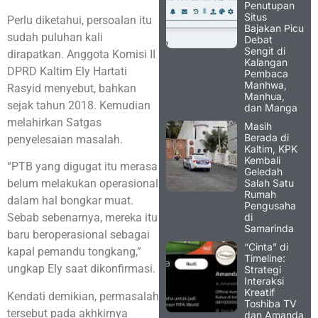
Penutupan
Situs
Perlu diketahui, persoalan itu
Bajakan Picu
sudah puluhan kali
Debat
Sengit di
dirapatkan. Anggota Komisi II
Kalangan
DPRD Kaltim Ely Hartati
Pembaca
Manhwa,
Rasyid menyebut, bahkan
Manhua,
sejak tahun 2018. Kemudian
dan Manga
melahirkan Satgas
Masih
Berada di
penyelesaian masalah.
Kaltim, KPK
Kembali
“PTB yang digugat itu merasa
Geledah
Salah Satu
belum melakukan operasional
Rumah
dalam hal bongkar muat.
Pengusaha
di
Sebab sebenarnya, mereka itu
Samarinda
baru beroperasional sebagai
“Cinta” di
kapal pemandu tongkang,”
Timeline:
ungkap Ely saat dikonfirmasi.
Strategi
Interaksi
Kreatif
Kendati demikian, permasalah
Toshiba TV
tersebut pada akhkirnya
dan Amanda