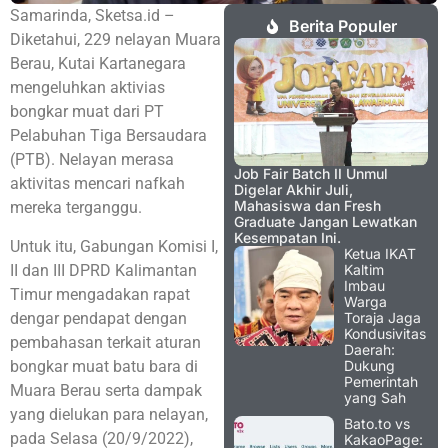
Samarinda, Sketsa.id –
Berita Populer
Diketahui, 229 nelayan Muara
Berau, Kutai Kartanegara
mengeluhkan aktivias
bongkar muat dari PT
Pelabuhan Tiga Bersaudara
(PTB). Nelayan merasa
Job Fair Batch II Unmul
aktivitas mencari nafkah
Digelar Akhir Juli,
Mahasiswa dan Fresh
mereka terganggu.
Graduate Jangan Lewatkan
Kesempatan Ini.
Untuk itu, Gabungan Komisi I,
Ketua IKAT
II dan III DPRD Kalimantan
Kaltim
Imbau
Timur mengadakan rapat
Warga
dengar pendapat dengan
Toraja Jaga
Kondusivitas
pembahasan terkait aturan
Daerah:
bongkar muat batu bara di
Dukung
Pemerintah
Muara Berau serta dampak
yang Sah
yang dielukan para nelayan,
Bato.to vs
pada Selasa (20/9/2022),
KakaoPage: