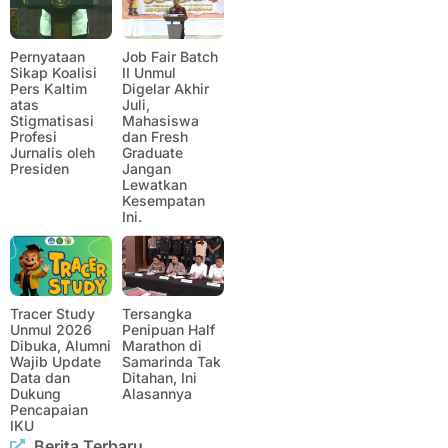
Pernyataan
Job Fair Batch
Sikap Koalisi
II Unmul
Pers Kaltim
Digelar Akhir
atas
Juli,
Stigmatisasi
Mahasiswa
Profesi
dan Fresh
Jurnalis oleh
Graduate
Presiden
Jangan
Lewatkan
Kesempatan
Ini.
Tracer Study
Tersangka
Unmul 2026
Penipuan Half
Dibuka, Alumni
Marathon di
Wajib Update
Samarinda Tak
Data dan
Ditahan, Ini
Dukung
Alasannya
Pencapaian
IKU
Berita Terbaru