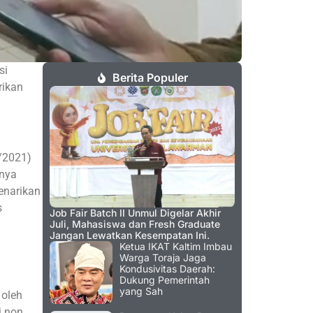
si
Berita Populer
rikan
/2021)
anya
enarikan
s
Job Fair Batch II Unmul Digelar Akhir
Juli, Mahasiswa dan Fresh Graduate
Jangan Lewatkan Kesempatan Ini.
Ketua IKAT Kaltim Imbau
Warga Toraja Jaga
Kondusivitas Daerah:
Dukung Pemerintah
yang Sah
 oleh
i non