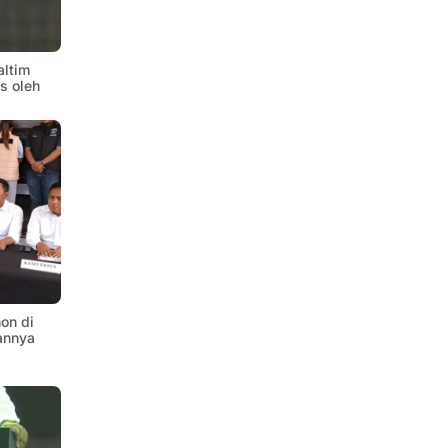
altim
is oleh
on di
annya