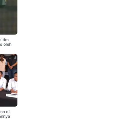
altim
is oleh
on di
annya