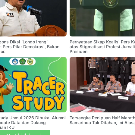
pons Diksi ‘Londo Ireng’
Pernyataan Sikap Koalisi Pers K
 Pers Pilar Demokrasi, Bukan
atas Stigmatisasi Profesi Jurnal
or.
Presiden
Study Unmul 2026 Dibuka, Alumni
Tersangka Penipuan Half Marath
pdate Data dan Dukung
Samarinda Tak Ditahan, Ini Alas
ian IKU