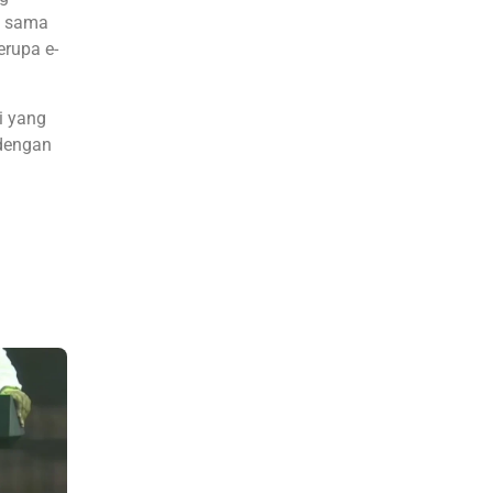
a sama
erupa e-
i yang
 dengan