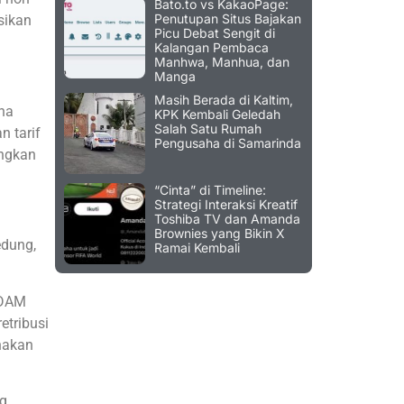
Bato.to vs KakaoPage:
Penutupan Situs Bajakan
sikan
Picu Debat Sengit di
Kalangan Pembaca
Manhwa, Manhua, dan
Manga
Masih Berada di Kaltim,
ana
KPK Kembali Geledah
Salah Satu Rumah
 tarif
Pengusaha di Samarinda
angkan
“Cinta” di Timeline:
Strategi Interaksi Kreatif
Toshiba TV dan Amanda
Brownies yang Bikin X
edung,
Ramai Kembali
PDAM
etribusi
nakan
ng