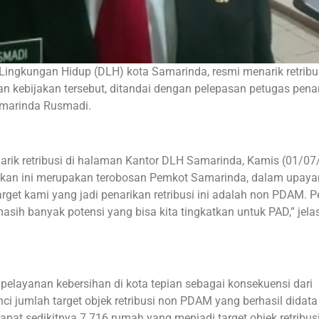
 Lingkungan Hidup (DLH) kota Samarinda, resmi menarik retribu
kebijakan tersebut, ditandai dengan pelepasan petugas pena
Samarinda Rusmadi.
arik retribusi di halaman Kantor DLH Samarinda, Kamis (01/07
jakan ini merupakan terobosan Pemkot Samarinda, dalam upay
get kami yang jadi penarikan retribusi ini adalah non PDAM. P
asih banyak potensi yang bisa kita tingkatkan untuk PAD,” jela
elayanan kebersihan di kota tepian sebagai konsekuensi dari
nci jumlah target objek retribusi non PDAM yang berhasil didata
apat sedikitnya 7.716 rumah yang menjadi target objek retribus