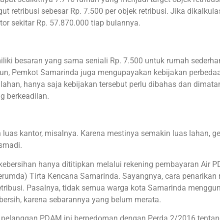
 retribusi sebesar Rp. 7.500 per objek retribusi. Jika dikalkula
 sekitar Rp. 57.870.000 tiap bulannya.
liki besaran yang sama seniali Rp. 7.500 untuk rumah sederh
n, Pemkot Samarinda juga mengupayakan kebijakan perbedaan
 lahan, hanya saja kebijakan tersebut perlu dibahas dan dimat
g berkeadilan.
uas kantor, misalnya. Karena mestinya semakin luas lahan, g
usmadi.
i kebersihan hanya dititipkan melalui rekening pembayaran Air 
rumda) Tirta Kencana Samarinda. Sayangnya, cara penarikan r
retribusi. Pasalnya, tidak semua warga kota Samarinda menggu
bersih, karena sebarannya yang belum merata.
on pelanggan PDAM ini berpedoman dengan Perda 2/2016 tenta