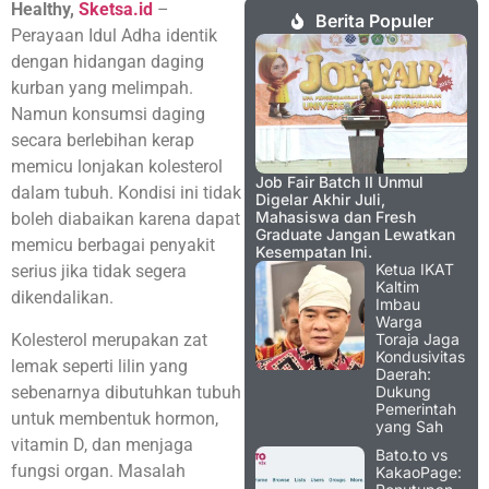
Healthy,
Sketsa.id
–
Berita Populer
Perayaan Idul Adha identik
dengan hidangan daging
kurban yang melimpah.
Namun konsumsi daging
secara berlebihan kerap
memicu lonjakan kolesterol
Job Fair Batch II Unmul
dalam tubuh. Kondisi ini tidak
Digelar Akhir Juli,
Mahasiswa dan Fresh
boleh diabaikan karena dapat
Graduate Jangan Lewatkan
memicu berbagai penyakit
Kesempatan Ini.
Ketua IKAT
serius jika tidak segera
Kaltim
dikendalikan.
Imbau
Warga
Kolesterol merupakan zat
Toraja Jaga
Kondusivitas
lemak seperti lilin yang
Daerah:
sebenarnya dibutuhkan tubuh
Dukung
Pemerintah
untuk membentuk hormon,
yang Sah
vitamin D, dan menjaga
Bato.to vs
fungsi organ. Masalah
KakaoPage: