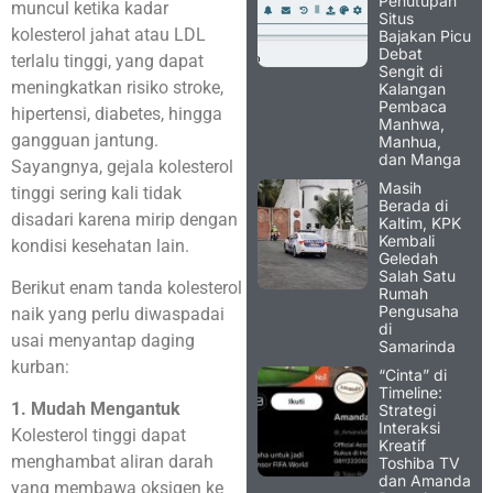
Penutupan
muncul ketika kadar
Situs
kolesterol jahat atau LDL
Bajakan Picu
Debat
terlalu tinggi, yang dapat
Sengit di
meningkatkan risiko stroke,
Kalangan
Pembaca
hipertensi, diabetes, hingga
Manhwa,
gangguan jantung.
Manhua,
dan Manga
Sayangnya, gejala kolesterol
Masih
tinggi sering kali tidak
Berada di
disadari karena mirip dengan
Kaltim, KPK
Kembali
kondisi kesehatan lain.
Geledah
Salah Satu
Berikut enam tanda kolesterol
Rumah
Pengusaha
naik yang perlu diwaspadai
di
usai menyantap daging
Samarinda
kurban:
“Cinta” di
Timeline:
1. Mudah Mengantuk
Strategi
Interaksi
Kolesterol tinggi dapat
Kreatif
menghambat aliran darah
Toshiba TV
dan Amanda
yang membawa oksigen ke