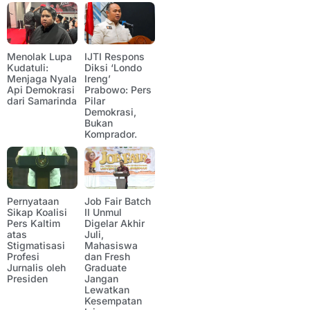
Menolak Lupa
IJTI Respons
Kudatuli:
Diksi ‘Londo
Menjaga Nyala
Ireng’
Api Demokrasi
Prabowo: Pers
dari Samarinda
Pilar
Demokrasi,
Bukan
Komprador.
Pernyataan
Job Fair Batch
Sikap Koalisi
II Unmul
Pers Kaltim
Digelar Akhir
atas
Juli,
Stigmatisasi
Mahasiswa
Profesi
dan Fresh
Jurnalis oleh
Graduate
Presiden
Jangan
Lewatkan
Kesempatan