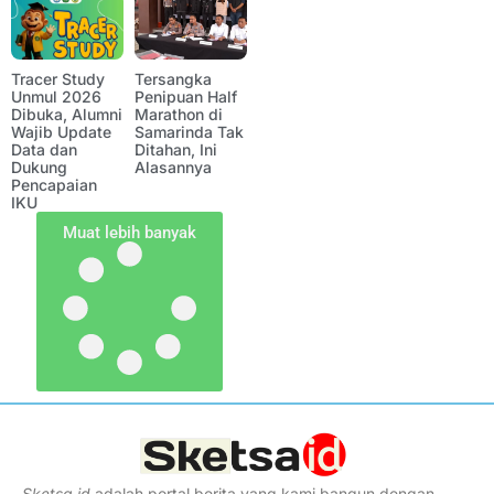
Tracer Study
Tersangka
Unmul 2026
Penipuan Half
Dibuka, Alumni
Marathon di
Wajib Update
Samarinda Tak
Data dan
Ditahan, Ini
Dukung
Alasannya
Pencapaian
IKU
Muat lebih banyak
Sketsa
.
id
adalah portal berita yang kami bangun dengan