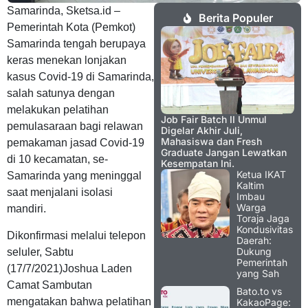
Samarinda, Sketsa.id –
Berita Populer
Pemerintah Kota (Pemkot)
Samarinda tengah berupaya
keras menekan lonjakan
kasus Covid-19 di Samarinda,
salah satunya dengan
melakukan pelatihan
Job Fair Batch II Unmul
pemulasaraan bagi relawan
Digelar Akhir Juli,
Mahasiswa dan Fresh
pemakaman jasad Covid-19
Graduate Jangan Lewatkan
di 10 kecamatan, se-
Kesempatan Ini.
Ketua IKAT
Samarinda yang meninggal
Kaltim
saat menjalani isolasi
Imbau
Warga
mandiri.
Toraja Jaga
Kondusivitas
Dikonfirmasi melalui telepon
Daerah:
Dukung
seluler, Sabtu
Pemerintah
(17/7/2021)Joshua Laden
yang Sah
Camat Sambutan
Bato.to vs
mengatakan bahwa pelatihan
KakaoPage: