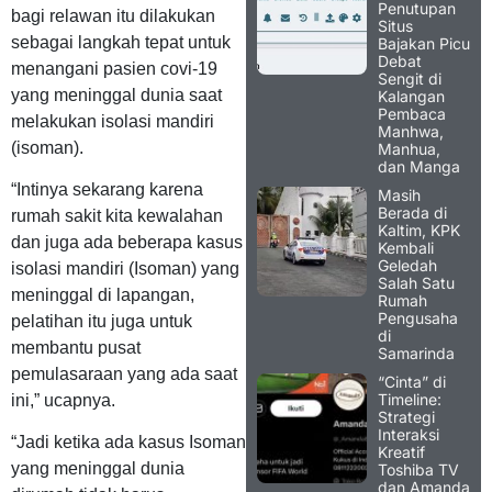
Penutupan
bagi relawan itu dilakukan
Situs
sebagai langkah tepat untuk
Bajakan Picu
Debat
menangani pasien covi-19
Sengit di
yang meninggal dunia saat
Kalangan
Pembaca
melakukan isolasi mandiri
Manhwa,
(isoman).
Manhua,
dan Manga
“Intinya sekarang karena
Masih
Berada di
rumah sakit kita kewalahan
Kaltim, KPK
dan juga ada beberapa kasus
Kembali
Geledah
isolasi mandiri (Isoman) yang
Salah Satu
meninggal di lapangan,
Rumah
Pengusaha
pelatihan itu juga untuk
di
membantu pusat
Samarinda
pemulasaraan yang ada saat
“Cinta” di
Timeline:
ini,” ucapnya.
Strategi
Interaksi
“Jadi ketika ada kasus Isoman
Kreatif
yang meninggal dunia
Toshiba TV
dan Amanda